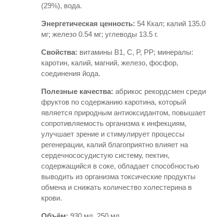
(29%), вода.
Энергетическая ценность:
54 Ккал; калий 135.0
мг; железо 0.54 мг; углеводы 13.5 г.
Свойства:
витамины В1, С, P, PP; минералы:
каротин, калий, магний, железо, фосфор,
соединения йода.
Полезные качества:
абрикос рекордсмен среди
фруктов по содержанию каротина, который
является природным антиоксидантом, повышает
сопротивляемость организма к инфекциям,
улучшает зрение и стимулирует процессы
регенерации, калий благоприятно влияет на
сердечнососудистую систему, пектин,
содержащийся в соке, обладает способностью
выводить из организма токсические продукты
обмена и снижать количество холестерина в
крови.
Объём:
930 мл, 250 мл