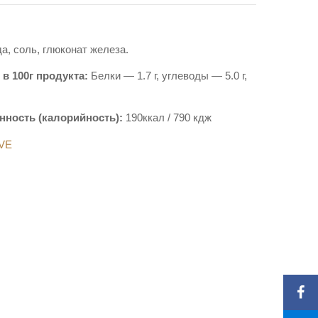
а, соль, глюконат железа.
в 100г продукта:
Белки — 1.7 г, углеводы — 5.0 г,
нность (калорийность):
190ккал / 790 кдж
VE